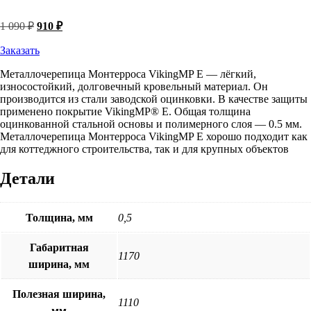
Первоначальная
Текущая
1 090
₽
910
₽
цена
цена:
составляла
Заказать
910 ₽.
1
Металлочерепица Монтерроса VikingMP E — лёгкий,
090 ₽.
износостойкий, долговечный кровельный материал. Он
производится из стали заводской оцинковки. В качестве защиты
применено покрытие VikingMP® E. Общая толщина
оцинкованной стальной основы и полимерного слоя — 0.5 мм.
Металлочерепица Монтерроса VikingMP E хорошо подходит как
для коттеджного строительства, так и для крупных объектов
Детали
Толщина, мм
0,5
Габаритная
1170
ширина, мм
Полезная ширина,
1110
мм