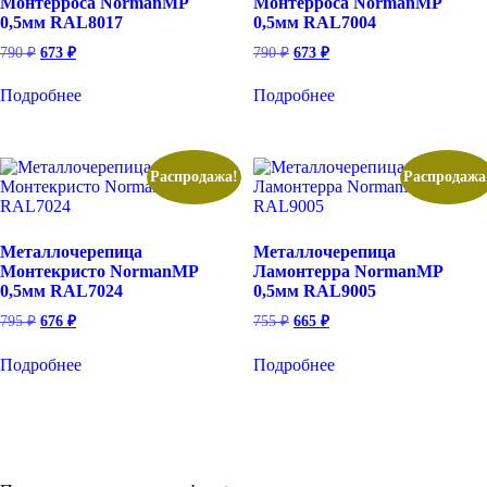
Монтерроса NormanMP
Монтерроса NormanMP
0,5мм RAL8017
0,5мм RAL7004
Первоначальная
Текущая
Первоначальная
Текущая
790
₽
673
₽
790
₽
673
₽
цена
цена:
цена
цена:
составляла
составляла
673 ₽.
673 ₽.
Подробнее
Подробнее
790 ₽.
790 ₽.
Распродажа!
Распродажа
Металлочерепица
Металлочерепица
Монтекристо NormanMP
Ламонтерра NormanMP
0,5мм RAL7024
0,5мм RAL9005
Первоначальная
Текущая
Первоначальная
Текущая
795
₽
676
₽
755
₽
665
₽
цена
цена:
цена
цена:
составляла
составляла
676 ₽.
665 ₽.
Подробнее
Подробнее
795 ₽.
755 ₽.