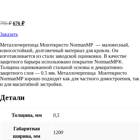
Первоначальная
Текущая
795
₽
676
₽
цена
цена:
составляла
Заказать
676 ₽.
795 ₽.
Металлочерепица Монтекристо NormanMP — маловесный,
износостойкий, долговечный материал для кровли. Он
изготавливается из стали заводской оцинковки. В качестве
защитного барьера использовано покрытие NormanMP®.
Толщина оцинкованной стальной основы и декоративно-
защитного слоя — 0.5 мм. Металлочерепица Монтекристо
NormanMP хорошо подходит как для частного домостроения, так
и для масштабной застройки.
Детали
Толщина, мм
0,5
Габаритная
1200
ширина, мм