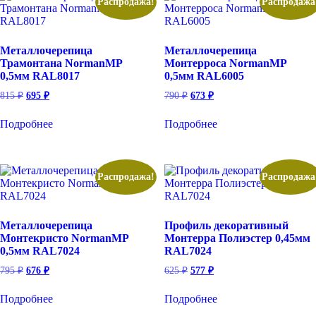
Распродажа!
Распродажа
Металлочерепица
Металлочерепица
Трамонтана NormanMP
Монтерроса NormanMP
0,5мм RAL8017
0,5мм RAL6005
Первоначальная
Текущая
Первоначальная
Текущая
815
₽
695
₽
790
₽
673
₽
цена
цена:
цена
цена:
составляла
составляла
695 ₽.
673 ₽.
Подробнее
Подробнее
815 ₽.
790 ₽.
Распродажа!
Распродажа
Металлочерепица
Профиль декоративный
Монтекристо NormanMP
Монтерра Полиэстер 0,45мм
0,5мм RAL7024
RAL7024
Первоначальная
Текущая
Первоначальная
Текущая
795
₽
676
₽
625
₽
577
₽
цена
цена:
цена
цена:
составляла
составляла
676 ₽.
577 ₽.
Подробнее
Подробнее
795 ₽.
625 ₽.