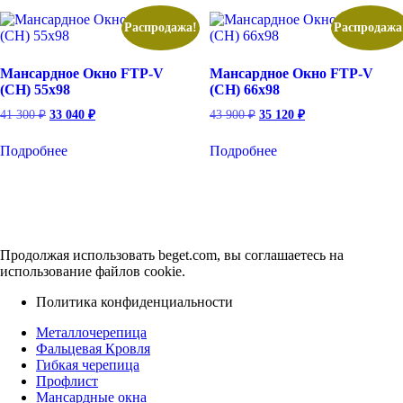
Распродажа!
Распродажа
Мансардное Окно FTP-V
Мансардное Окно FTP-V
(CH) 55х98
(CH) 66х98
Первоначальная
Текущая
Первоначальная
Текущая
41 300
₽
33 040
₽
43 900
₽
35 120
₽
цена
цена:
цена
цена:
составляла
33
составляла
35
Подробнее
Подробнее
41
43
040 ₽.
120 ₽.
300 ₽.
900 ₽.
Продолжая использовать beget.com, вы соглашаетесь на
использование файлов cookie.
Политика конфиденциальности
Металлочерепица
Фальцевая Кровля
Гибкая черепица
Профлист
Мансардные окна