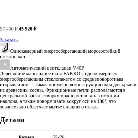
Первоначальная
Текущая
57 400
₽
45 920
₽
цена
цена:
составляла
45
Заказать
57
920 ₽.
400 ₽.
Однокамерный энергосберегающий морозостойкий
стеклопакет
Автоматический вентклапан V40P
Деревянное мансардное окно FAKRO с однокамерным
энергосберегающим стеклопакетом со среднеповоротным
открыванием — самая популярная конструкция окна для крыши
из древесины сосны. Фрикционные петли располагаются в
центральной части, створку можно оставлять в позиции
наклона, а также поворачивать вокруг оси на 180°, что
значительно облегчает мытье внешнего стекла
Детали
Размер
55х78