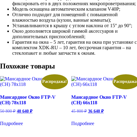
фиксировать его в двух положениях микропроветривания;
Модель оснащена автоматическим клапаном V40P;
Отлично подходит для помещений с повышенной
влажностью воздуха (кухни, ванные комнаты);
Устанавливаются в крышу с углом наклона от 15° до 90°;
Окно дополняется широкой гаммой аксессуаров и
дополнительных приспособлений;
Гарантия на окна – 5 лет, гарантия на окна при установке с
комплектом XDK-RU – 10 лет, бессрочная гарантия – на
стеклопакет и любые запчасти к окнам.
Похожие товары
Распродажа!
Распродажа
Мансардное Окно FTP-V
Мансардное Окно FTP-V
(CH) 78х118
(CH) 66х118
Первоначальная
Текущая
Первоначальная
Текущая
50 800
₽
40 640
₽
45 800
₽
36 640
₽
цена
цена:
цена
цена:
составляла
40
составляла
36
Подробнее
Подробнее
50
45
640 ₽.
640 ₽.
800 ₽.
800 ₽.