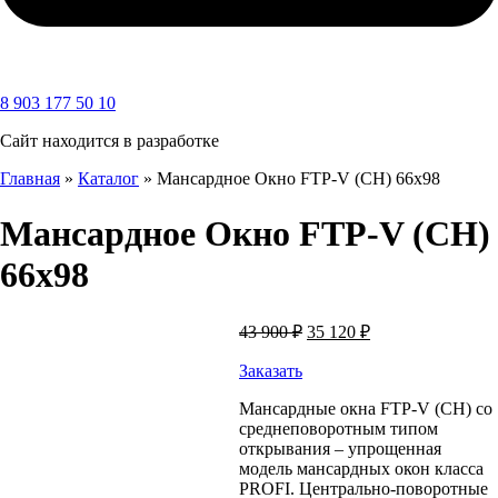
8 903 177 50 10
Сайт находится в разработке
Главная
»
Каталог
»
Мансардное Окно FTP-V (CH) 66х98
Мансардное Окно FTP-V (CH)
66х98
Первоначальная
Текущая
43 900
₽
35 120
₽
цена
цена:
составляла
35
Заказать
43
120 ₽.
Мансардные окна FTP-V (CH) со
900 ₽.
среднеповоротным типом
открывания – упрощенная
модель мансардных окон класса
PROFI. Центрально-поворотные