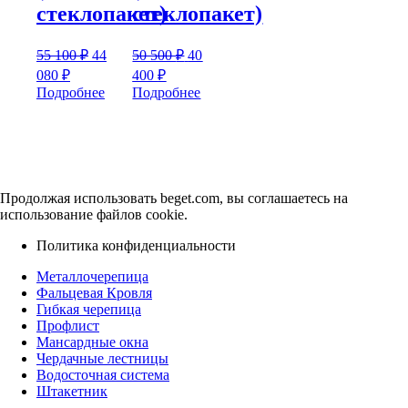
стеклопакет)
стеклопакет)
800 ₽.
400 
640 ₽.
300 ₽.
Первоначальная
Первоначальная
55 100
₽
44
50 500
₽
40
цена
цена
Текущая
Текущая
080
₽
400
₽
составляла
составляла
цена:
цена:
Подробнее
Подробнее
55
50
44
40
100 ₽.
500 ₽.
080 ₽.
400 ₽.
Продолжая использовать beget.com, вы соглашаетесь на
использование файлов cookie.
Политика конфиденциальности
Металлочерепица
Фальцевая Кровля
Гибкая черепица
Профлист
Мансардные окна
Чердачные лестницы
Водосточная система
Штакетник