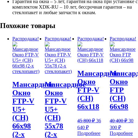
Гарантия на окна – 5 лет, гарантия на окна при установке с
комплектом XDK-RU – 10 лет, бессрочная гарантия – на
стеклопакет и любые запчасти к окнам.
Похожие товары
Распродажа!
Распродажа!
Распродажа!
Распродажа!
Мансардное
Мансар
Окно
Окно
Мансардное
Мансардное
FTP-V
FTP
Окно
Окно
(CH)
(CH)
FTP-V
FTP-V
66х118
66х98
U5+
U5+
(CH)
(CH)
Первоначальная
Пер
45 800
₽
36
40 400
₽
30
66х98
55х78
цена
цен
Текущая
Текуща
640
₽
300
₽
составляла
сост
цена:
цена:
(2-х
(2-х
Подробнее
Подробнее
45
40
36
30