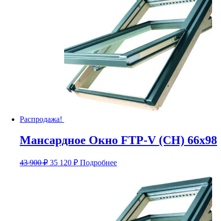
800 ₽.
Распродажа!
Мансардное Окно FTP-V (CH) 66х98
Первоначальная
Текущая
43 900
₽
35 120
₽
Подробнее
цена
цена:
составляла
35
43
120 ₽.
900 ₽.