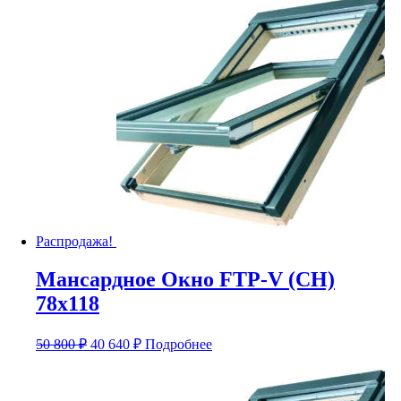
Распродажа!
Мансардное Окно FTP-V (CH)
78х118
Первоначальная
Текущая
50 800
₽
40 640
₽
Подробнее
цена
цена:
составляла
40
50
640 ₽.