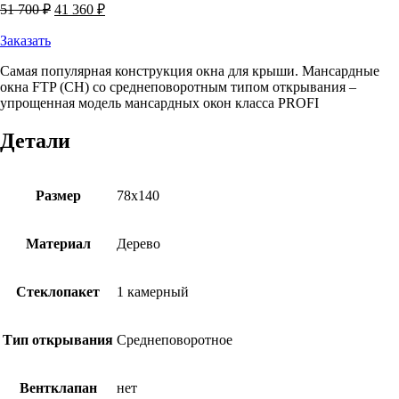
Первоначальная
Текущая
51 700
₽
41 360
₽
цена
цена:
составляла
41
Заказать
51
360 ₽.
Самая популярная конструкция окна для крыши. Мансардные
700 ₽.
окна FTP (CH) со среднеповоротным типом открывания –
упрощенная модель мансардных окон класса PROFI
Детали
Размер
78х140
Материал
Дерево
Стеклопакет
1 камерный
Тип открывания
Среднеповоротное
Вентклапан
нет