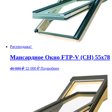
Распродажа!
Мансардное Окно FTP-V (CH) 55х78
Первоначальная
Текущая
40 000
₽
32 000
₽
Подробнее
цена
цена:
составляла
32
40
000 ₽.
000 ₽.