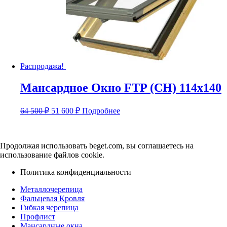
Распродажа!
Мансардное Окно FTP (CH) 114х140
Первоначальная
Текущая
64 500
₽
51 600
₽
Подробнее
цена
цена:
составляла
51
64
600 ₽.
Продолжая использовать beget.com, вы соглашаетесь на
500 ₽.
использование файлов cookie.
Политика конфиденциальности
Металлочерепица
Фальцевая Кровля
Гибкая черепица
Профлист
Мансардные окна