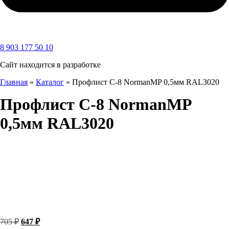
8 903 177 50 10
Сайт находится в разработке
Главная
»
Каталог
»
Профлист С-8 NormanMP 0,5мм RAL3020
Профлист С-8 NormanMP
0,5мм RAL3020
Первоначальная
Текущая
705
₽
647
₽
цена
цена: