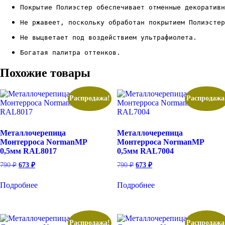
Покрытие Полиэстер обеспечивает отменные декоративн
Не ржавеет, поскольку обработан покрытием Полиэстер
Не выцветает под воздействием ультрафиолета.
Богатая палитра оттенков.
Похожие товары
Распродажа!
Распродажа
Металлочерепица
Металлочерепица
Монтерроса NormanMP
Монтерроса NormanMP
0,5мм RAL8017
0,5мм RAL7004
Первоначальная
Текущая
Первоначальная
Текущая
790
₽
673
₽
790
₽
673
₽
цена
цена:
цена
цена:
составляла
составляла
673 ₽.
673 ₽.
Подробнее
Подробнее
790 ₽.
790 ₽.
Распродажа!
Распродажа