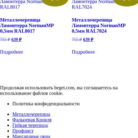
Металлочерепица
Металлочерепица
Ламонтерра NormanMP
Ламонтерра NormanMP
0,5мм RAL8017
0,5мм RAL7024
Первоначальная
Текущая
Первоначальная
Текущая
755
₽
639
₽
755
₽
639
₽
цена
цена:
цена
цена:
составляла
составляла
639 ₽.
639 ₽.
Подробнее
Подробнее
755 ₽.
755 ₽.
Продолжая использовать beget.com, вы соглашаетесь на
использование файлов cookie.
Политика конфиденциальности
Металлочерепица
Фальцевая Кровля
Гибкая черепица
Профлист
Мансардные окна