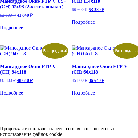
Мансардное Окно FTP-V U5+
(CH) 114х118
(CH) 55х98 (2-х стеклопакет)
Первоначальная
Текущая
66 600
₽
53 280
₽
цена
цена:
Первоначальная
Текущая
52 300
₽
41 840
₽
составляла
53
цена
цена:
Подробнее
66
составляла
41
280 ₽.
Подробнее
52
600 ₽.
840 ₽.
300 ₽.
Распродажа!
Распродажа
Мансардное Окно FTP-V
Мансардное Окно FTP-V
(CH) 94х118
(CH) 66х118
Первоначальная
Текущая
Первоначальная
Текущая
60 800
₽
48 640
₽
45 800
₽
36 640
₽
цена
цена:
цена
цена:
составляла
48
составляла
36
Подробнее
Подробнее
60
45
640 ₽.
640 ₽.
800 ₽.
800 ₽.
Продолжая использовать beget.com, вы соглашаетесь на
использование файлов cookie.