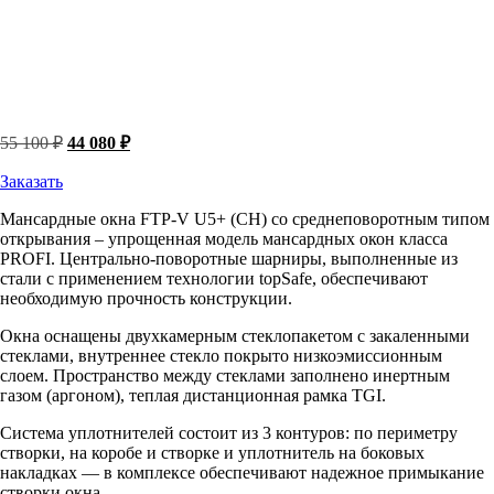
Первоначальная
Текущая
55 100
₽
44 080
₽
цена
цена:
составляла
44
Заказать
55
080 ₽.
Мансардные окна FTP-V U5+ (CH) со среднеповоротным типом
100 ₽.
открывания – упрощенная модель мансардных окон класса
PROFI. Центрально-поворотные шарниры, выполненные из
стали с применением технологии topSafe, обеспечивают
необходимую прочность конструкции.
Окна оснащены двухкамерным стеклопакетом с закаленными
стеклами, внутреннее стекло покрыто низкоэмиссионным
слоем. Пространство между стеклами заполнено инертным
газом (аргоном), теплая дистанционная рамка TGI.
Система уплотнителей состоит из 3 контуров: по периметру
створки, на коробе и створке и уплотнитель на боковых
накладках — в комплексе обеспечивают надежное примыкание
створки окна.