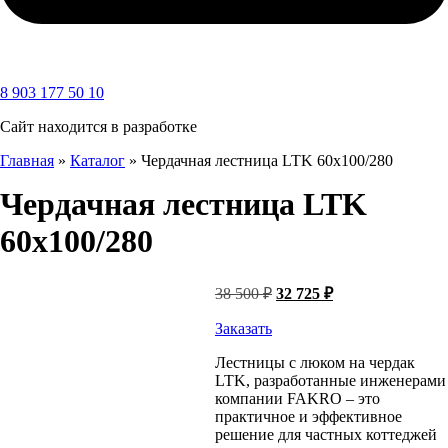
8 903 177 50 10
Сайт находится в разработке
Главная
»
Каталог
»
Чердачная лестница LTK 60х100/280
Чердачная лестница LTK
60х100/280
Первоначальная
Текущая
38 500
₽
32 725
₽
цена
цена:
составляла
32
Заказать
38
725 ₽.
Лестницы с люком на чердак
500 ₽.
LTK, разработанные инженерами
компании FAKRO – это
практичное и эффективное
решение для частных коттеджей