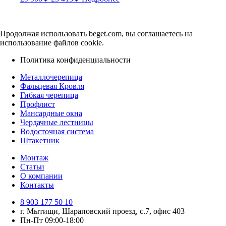
цена
цена:
составляла
25
29
415 ₽.
Продолжая использовать beget.com, вы соглашаетесь на
900 ₽.
использование файлов cookie.
Политика конфиденциальности
Металлочерепица
Фальцевая Кровля
Гибкая черепица
Профлист
Мансардные окна
Чердачные лестницы
Водосточная система
Штакетник
Монтаж
Статьи
О компании
Контакты
8 903 177 50 10
г. Мытищи, Шараповский проезд, с.7, офис 403
Пн-Пт 09:00-18:00