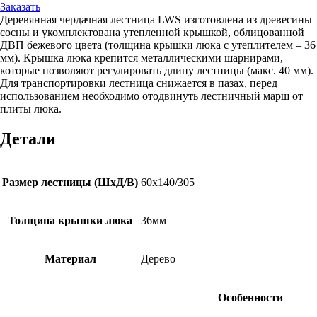
составляла
22
Заказать
26
Деревянная чердачная лестница LWS изготовлена из древесины
270 ₽.
сосны и укомплектована утепленной крышкой, облицованной
200 ₽.
ДВП бежевого цвета (толщина крышки люка с утеплителем – 36
мм). Крышка люка крепится металлическими шарнирами,
которые позволяют регулировать длину лестницы (макс. 40 мм).
Для транспортировки лестница снижается в пазах, перед
использованием необходимо отодвинуть лестничный марш от
плиты люка.
Детали
Размер лестницы (ШхД/В)
60х140/305
Толщина крышки люка
36мм
Материал
Дерево
Особенности