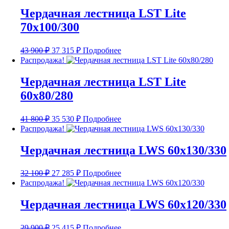
Чердачная лестница LST Lite
70х100/300
Первоначальная
Текущая
43 900
₽
37 315
₽
Подробнее
цена
цена:
Распродажа!
составляла
37
43
315 ₽.
Чердачная лестница LST Lite
900 ₽.
60х80/280
Первоначальная
Текущая
41 800
₽
35 530
₽
Подробнее
цена
цена:
Распродажа!
составляла
35
41
530 ₽.
Чердачная лестница LWS 60х130/330
800 ₽.
Первоначальная
Текущая
32 100
₽
27 285
₽
Подробнее
цена
цена:
Распродажа!
составляла
27
32
285 ₽.
Чердачная лестница LWS 60х120/330
100 ₽.
Первоначальная
Текущая
29 900
₽
25 415
₽
Подробнее