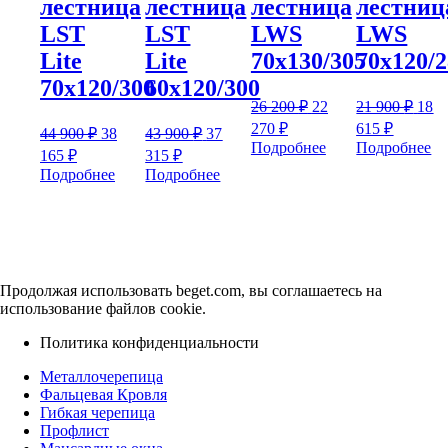
лестница
лестница
лестница
лестниц
LST
LST
LWS
LWS
Lite
Lite
70х130/305
70х120/
70х120/300
60х120/300
Первоначальная
Пер
26 200
₽
22
21 900
₽
18
цена
цен
Текущая
Текуща
270
₽
615
₽
Первоначальная
Первоначальная
44 900
₽
38
43 900
₽
37
составляла
сост
цена:
цена:
цена
цена
Подробнее
Подробнее
Текущая
Текущая
165
₽
315
₽
26
21
22
18
составляла
составляла
цена:
цена:
Подробнее
Подробнее
200 ₽.
900 
270 ₽.
615 ₽.
44
43
38
37
900 ₽.
900 ₽.
165 ₽.
315 ₽.
Продолжая использовать beget.com, вы соглашаетесь на
использование файлов cookie.
Политика конфиденциальности
Металлочерепица
Фальцевая Кровля
Гибкая черепица
Профлист