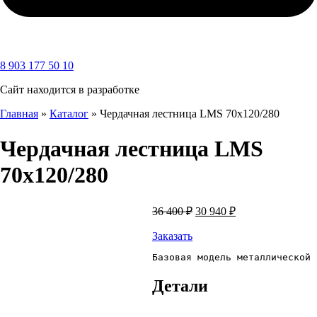
8 903 177 50 10
Сайт находится в разработке
Главная
»
Каталог
»
Чердачная лестница LMS 70х120/280
Чердачная лестница LMS
70х120/280
Первоначальная
Текущая
36 400
₽
30 940
₽
цена
цена:
составляла
30
Заказать
36
940 ₽.
Базовая модель металлической 
400 ₽.
Детали