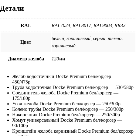
Детали
RAL
RAL7024, RAL8017, RAL9003, RR32
белый, коричневый, серый, темно-
Цвет
коричневый
Диаметр желоба
120мм
Желоб водосточный Docke Premium бел/кор;сер —
450/475р
Труба водосточная Docke Premium бел/кор;сер — 530/580р
Соединитель желоба Docke Premium бел/кор;сер —
175/180р
Угол желоба Docke Premium бел/кор;сер — 250/300р
Колено трубы Docke Premium бел/кор;сер — 250/300р
Наконечник Docke Premium бел/кор;сер — 250/300р
Хомут универсальный Docke Premium бел/кор;сер —
90/100р
Кронштейн желоба карнизный Docke Premium бел/кор;сер