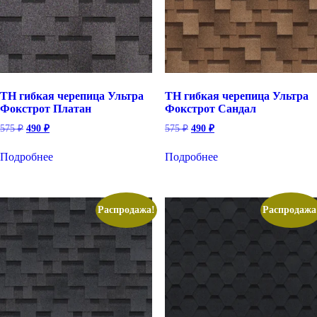
ТН гибкая черепица Ультра
ТН гибкая черепица Ультра
Фокстрот Платан
Фокстрот Сандал
Первоначальная
Текущая
Первоначальная
Текущая
575
₽
490
₽
575
₽
490
₽
цена
цена:
цена
цена:
составляла
составляла
490 ₽.
490 ₽.
Подробнее
Подробнее
575 ₽.
575 ₽.
Распродажа!
Распродажа