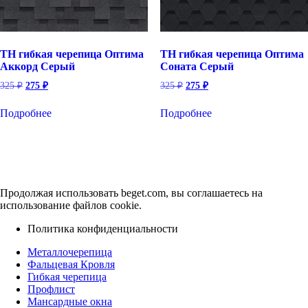
ТН гибкая черепица Оптима
ТН гибкая черепица Оптима
Аккорд Серый
Соната Серый
Первоначальная
Текущая
Первоначальная
Текущая
325
₽
275
₽
325
₽
275
₽
цена
цена:
цена
цена:
составляла
составляла
275 ₽.
275 ₽.
Подробнее
Подробнее
325 ₽.
325 ₽.
Продолжая использовать beget.com, вы соглашаетесь на
использование файлов cookie.
Политика конфиденциальности
Металлочерепица
Фальцевая Кровля
Гибкая черепица
Профлист
Мансардные окна