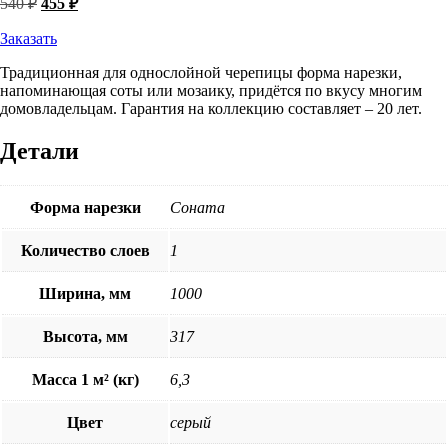
540
₽
455
₽
цена
цена:
составляла
Заказать
455 ₽.
540 ₽.
Традиционная для однослойной черепицы форма нарезки,
напоминающая соты или мозаику, придётся по вкусу многим
домовладельцам. Гарантия на коллекцию составляет – 20 лет.
Детали
Форма нарезки
Соната
Количество слоев
1
Ширина, мм
1000
Высота, мм
317
Масса 1 м² (кг)
6,3
Цвет
серый