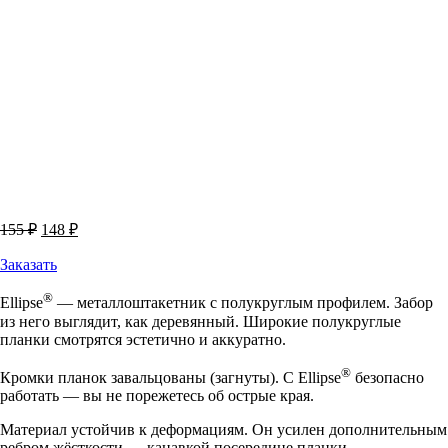
Первоначальная
Текущая
155
₽
148
₽
цена
цена:
составляла
Заказать
148 ₽.
155 ₽.
®
Ellipse
― металлоштакетник с полукруглым профилем. Забор
из него выглядит, как деревянный. Широкие полукруглые
планки смотрятся эстетично и аккуратно.
®
Кромки планок завальцованы (загнуты). С Ellipse
безопасно
работать ― вы не порежетесь об острые края.
Материал устойчив к деформациям. Он усилен дополнительным
ребром жёсткости ― канавкой посередине планки.