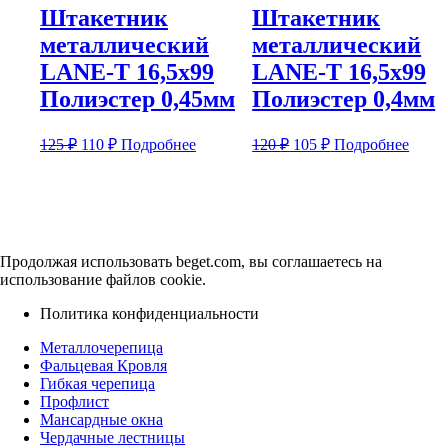
Штакетник
Штакетник
металлический
металлический
LANE-T 16,5х99
LANE-T 16,5х99
Полиэстер 0,45мм
Полиэстер 0,4мм
Первоначальная
Текущая
Первоначальная
Текущая
125
₽
110
₽
Подробнее
120
₽
105
₽
Подробнее
цена
цена:
цена
цена:
составляла
составляла
110 ₽.
105 ₽.
125 ₽.
120 ₽.
Продолжая использовать beget.com, вы соглашаетесь на
использование файлов cookie.
Политика конфиденциальности
Металлочерепица
Фальцевая Кровля
Гибкая черепица
Профлист
Мансардные окна
Чердачные лестницы