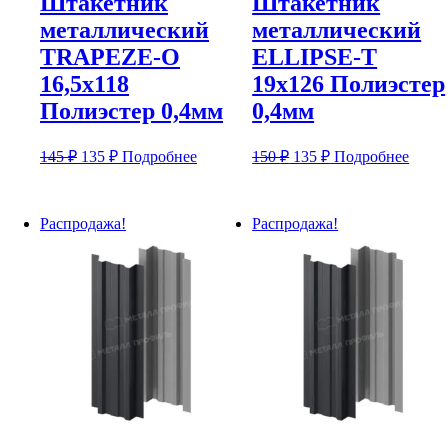
Штакетник
Штакетник
металлический
металлический
TRAPEZE-O
ELLIPSE-T
16,5х118
19х126 Полиэстер
Полиэстер 0,4мм
0,4мм
Первоначальная
Текущая
Первоначальная
Текущая
145
₽
135
₽
Подробнее
150
₽
135
₽
Подробнее
цена
цена:
цена
цена:
составляла
составляла
135 ₽.
135 ₽.
145 ₽.
150 ₽.
Распродажа!
Распродажа!