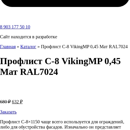
8 903 177 50 10
Сайт находится в разработке
Главная
»
Каталог
»
Профлист С-8 VikingMP 0,45 Мат RAL7024
Профлист С-8 VikingMP 0,45
Мат RAL7024
Первоначальная
Текущая
680
₽
632
₽
цена
цена:
составляла
Заказать
632 ₽.
680 ₽.
Профлист С-8×1150 чаще всего используется для ограждений,
либо для обустройства фасадов. Изначально он представляет