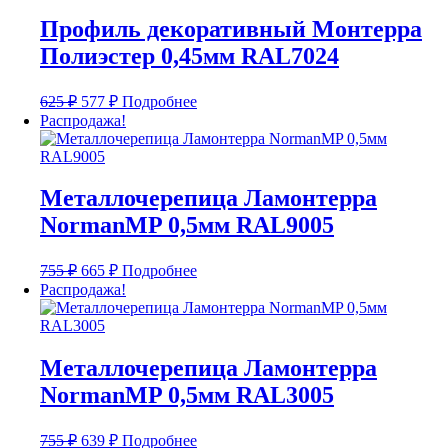
Профиль декоративный Монтерра
Полиэстер 0,45мм RAL7024
Первоначальная
Текущая
625
₽
577
₽
Подробнее
цена
цена:
Распродажа!
составляла
577 ₽.
625 ₽.
Металлочерепица Ламонтерра
NormanMP 0,5мм RAL9005
Первоначальная
Текущая
755
₽
665
₽
Подробнее
цена
цена:
Распродажа!
составляла
665 ₽.
755 ₽.
Металлочерепица Ламонтерра
NormanMP 0,5мм RAL3005
Первоначальная
Текущая
755
₽
639
₽
Подробнее