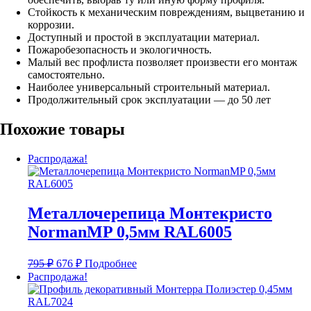
Стойкость к механическим повреждениям, выцветанию и
коррозии.
Доступный и простой в эксплуатации материал.
Пожаробезопасность и экологичность.
Малый вес профлиста позволяет произвести его монтаж
самостоятельно.
Наиболее универсальный строительный материал.
Продолжительный срок эксплуатации — до 50 лет
Похожие товары
Распродажа!
Металлочерепица Монтекристо
NormanMP 0,5мм RAL6005
Первоначальная
Текущая
795
₽
676
₽
Подробнее
цена
цена:
Распродажа!
составляла
676 ₽.
795 ₽.