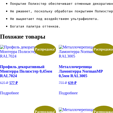
Покрытие Полиэстер обеспечивает отменные декоративн
Не ржавеет, поскольку обработан покрытием Полиэстер
Не выцветает под воздействием ультрафиолета.
Богатая палитра оттенков.
Похожие товары
Распродажа!
Распродажа
Профиль декоративный
Металлочерепица
Монтерра Полиэстер 0,45мм
Ламонтерра NormanMP
RAL7024
0,5мм RAL3005
Первоначальная
Текущая
Первоначальная
Текущая
625
₽
577
₽
755
₽
639
₽
цена
цена:
цена
цена:
составляла
составляла
577 ₽.
639 ₽.
Подробнее
Подробнее
625 ₽.
755 ₽.
Распродажа!
Распродажа