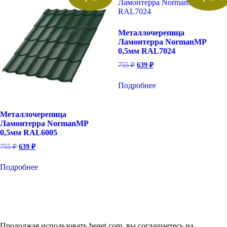
Металлочерепица
Ламонтерра NormanMP
0,5мм RAL7024
Первоначальная
Текущая
755
₽
639
₽
цена
цена:
составляла
639 ₽.
Подробнее
755 ₽.
Металлочерепица
Ламонтерра NormanMP
0,5мм RAL6005
Первоначальная
Текущая
755
₽
639
₽
цена
цена:
составляла
639 ₽.
Подробнее
755 ₽.
Продолжая использовать beget.com, вы соглашаетесь на