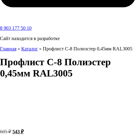
8 903 177 50 10
Сайт находится в разработке
Главная
»
Каталог
»
Профлист С-8 Полиэстер 0,45мм RAL3005
Профлист С-8 Полиэстер
0,45мм RAL3005
Первоначальная
Текущая
605
₽
543
₽
цена
цена: