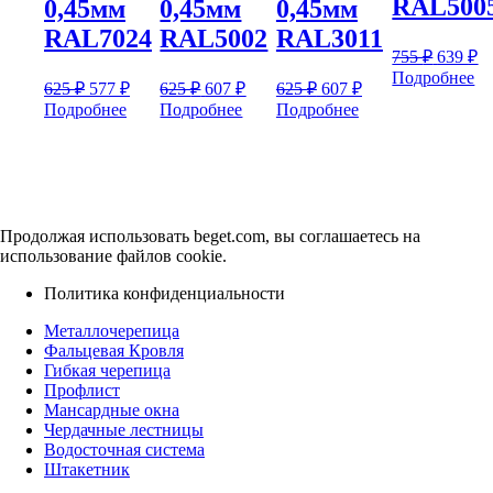
RAL500
0,45мм
0,45мм
0,45мм
RAL7024
RAL5002
RAL3011
Первон
Т
755
₽
639
₽
цена
це
Подробнее
Первоначальная
Текущая
Первоначальная
Текущая
Первоначальная
Текущая
625
₽
577
₽
625
₽
607
₽
625
₽
607
₽
состав
63
цена
цена:
цена
цена:
цена
цена:
Подробнее
Подробнее
Подробнее
755 ₽.
составляла
составляла
составляла
577 ₽.
607 ₽.
607 ₽.
625 ₽.
625 ₽.
625 ₽.
Продолжая использовать beget.com, вы соглашаетесь на
использование файлов cookie.
Политика конфиденциальности
Металлочерепица
Фальцевая Кровля
Гибкая черепица
Профлист
Мансардные окна
Чердачные лестницы
Водосточная система
Штакетник