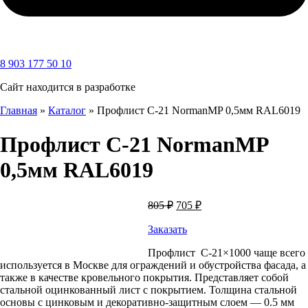
8 903 177 50 10
Сайт находится в разработке
Главная
»
Каталог
»
Профлист С-21 NormanMP 0,5мм RAL6019
Профлист С-21 NormanMP
0,5мм RAL6019
Первоначальная
Текущая
805
₽
705
₽
цена
цена:
составляла
Заказать
705 ₽.
805 ₽.
Профлист С-21×1000 чаще всего
используется в Москве для ограждений и обустройства фасада, а
также в качестве кровельного покрытия. Представляет собой
стальной оцинкованный лист с покрытием. Толщина стальной
основы с цинковым и декоративно-защитным слоем — 0.5 мм