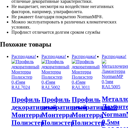
отличные декоративные характеристики.
Не выцветает, несмотря на воздействие негативных
факторов, например, ультрафиолета.
Не ржавеет благодаря покрытию NormanMP®.
Можно эксплуатировать в различных климатических
условиях.
Профлист отличается долгим сроком службы
Похожие товары
Распродажа!
Распродажа!
Распродажа!
Распродажа!
Металл
Профиль
Профиль
Профиль
Ламонт
декоративный
декоративный
декоративный
Norma
Монтерра
Монтерра
Монтерра
0,5мм
Полиэстер
Полиэстер
Полиэстер