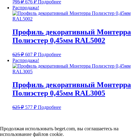
Первоначальная
Текущая
795
₽
676
₽
Подробнее
цена
цена:
Распродажа!
составляла
676 ₽.
795 ₽.
Профиль декоративный Монтерра
Полиэстер 0,45мм RAL5002
Первоначальная
Текущая
625
₽
607
₽
Подробнее
цена
цена:
Распродажа!
составляла
607 ₽.
625 ₽.
Профиль декоративный Монтерра
Полиэстер 0,45мм RAL3005
Первоначальная
Текущая
625
₽
577
₽
Подробнее
цена
цена:
составляла
577 ₽.
625 ₽.
Продолжая использовать beget.com, вы соглашаетесь на
использование файлов cookie.