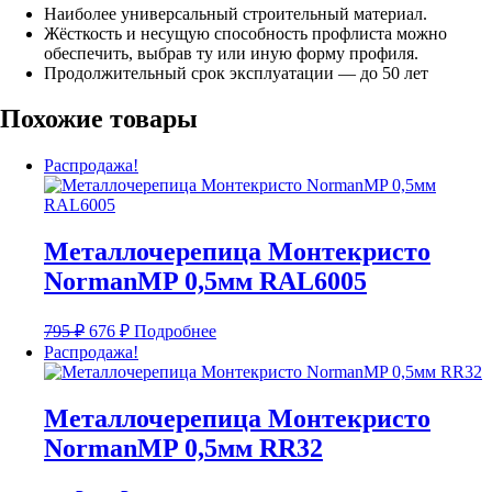
Наиболее универсальный строительный материал.
Жёсткость и несущую способность профлиста можно
обеспечить, выбрав ту или иную форму профиля.
Продолжительный срок эксплуатации — до 50 лет
Похожие товары
Распродажа!
Металлочерепица Монтекристо
NormanMP 0,5мм RAL6005
Первоначальная
Текущая
795
₽
676
₽
Подробнее
цена
цена:
Распродажа!
составляла
676 ₽.
795 ₽.
Металлочерепица Монтекристо
NormanMP 0,5мм RR32