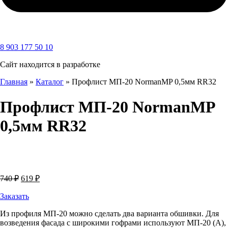
8 903 177 50 10
Сайт находится в разработке
Главная
»
Каталог
»
Профлист МП-20 NormanMP 0,5мм RR32
Профлист МП-20 NormanMP
0,5мм RR32
Первоначальная
Текущая
740
₽
619
₽
цена
цена:
составляла
Заказать
619 ₽.
740 ₽.
Из профиля МП-20 можно сделать два варианта обшивки. Для
возведения фасада с широкими гофрами используют МП-20 (А),