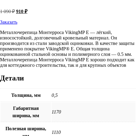
Первоначальная
Текущая
1 090
₽
910
₽
цена
цена:
составляла
Заказать
910 ₽.
1
Металлочерепица Монтерроса VikingMP E — лёгкий,
090 ₽.
износостойкий, долговечный кровельный материал. Он
производится из стали заводской оцинковки. В качестве защиты
применено покрытие VikingMP® E. Общая толщина
оцинкованной стальной основы и полимерного слоя — 0.5 мм.
Металлочерепица Монтерроса VikingMP E хорошо подходит как
для коттеджного строительства, так и для крупных объектов
Детали
Толщина, мм
0,5
Габаритная
1170
ширина, мм
Полезная ширина,
1110
мм