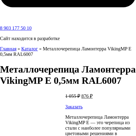
8 903 177 50 10
Сайт находится в разработке
Главная
»
Каталог
»
Металлочерепица Ламонтерра VikingMP E
0,5мм RAL6007
Металлочерепица Ламонтерра
VikingMP E 0,5мм RAL6007
Первоначальная
Текущая
1 055
₽
876
₽
цена
цена:
составляла
Заказать
876 ₽.
1
Металлочерепица Ламонтерра
055 ₽.
VikingMP E — это черепица из
стали с наиболее популярными
цветовыми решениями в