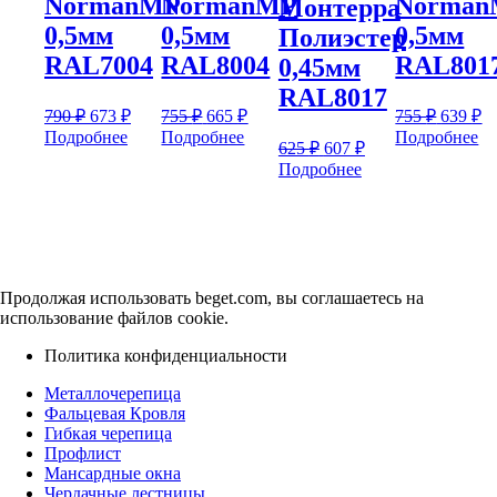
NormanMP
NormanMP
Norma
Монтерра
0,5мм
0,5мм
0,5мм
Полиэстер
RAL7004
RAL8004
RAL801
0,45мм
RAL8017
Первоначальная
Текущая
Первоначальная
Текущая
Первон
Т
790
₽
673
₽
755
₽
665
₽
755
₽
639
₽
цена
цена:
цена
цена:
цена
це
Подробнее
Подробнее
Подробнее
Первоначальная
Текущая
625
₽
607
₽
составляла
составляла
состав
673 ₽.
665 ₽.
63
цена
цена:
Подробнее
790 ₽.
755 ₽.
755 ₽.
составляла
607 ₽.
625 ₽.
Продолжая использовать beget.com, вы соглашаетесь на
использование файлов cookie.
Политика конфиденциальности
Металлочерепица
Фальцевая Кровля
Гибкая черепица
Профлист
Мансардные окна
Чердачные лестницы