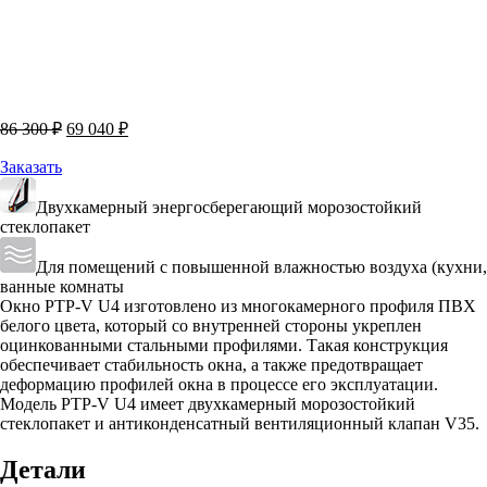
Первоначальная
Текущая
86 300
₽
69 040
₽
цена
цена:
составляла
69
Заказать
86
040 ₽.
300 ₽.
Двухкамерный энергосберегающий морозостойкий
стеклопакет
Для помещений с повышенной влажностью воздуха (кухни,
ванные комнаты
Окно PTP-V U4 изготовлено из многокамерного профиля ПВХ
белого цвета, который со внутренней стороны укреплен
оцинкованными стальными профилями. Такая конструкция
обеспечивает стабильность окна, а также предотвращает
деформацию профилей окна в процессе его эксплуатации.
Модель PTP-V U4 имеет двухкамерный морозостойкий
стеклопакет и антиконденсатный вентиляционный клапан V35.
Детали