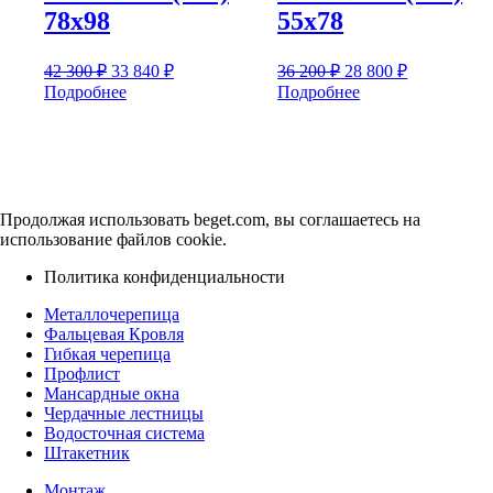
78х98
55х78
Первоначальная
Текущая
Первоначальная
Текущая
42 300
₽
33 840
₽
36 200
₽
28 800
₽
цена
цена:
цена
цена:
Подробнее
Подробнее
составляла
33
составляла
28
42
36
840 ₽.
800 ₽.
300 ₽.
200 ₽.
Продолжая использовать beget.com, вы соглашаетесь на
использование файлов cookie.
Политика конфиденциальности
Металлочерепица
Фальцевая Кровля
Гибкая черепица
Профлист
Мансардные окна
Чердачные лестницы
Водосточная система
Штакетник
Монтаж