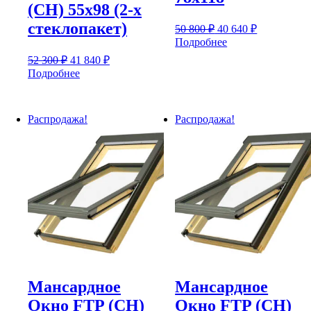
(CH) 55х98 (2-х
стеклопакет)
Первоначальная
Текущая
50 800
₽
40 640
₽
цена
цена:
Подробнее
составляла
40
Первоначальная
Текущая
52 300
₽
41 840
₽
50
640 ₽.
цена
цена:
Подробнее
800 ₽.
составляла
41
52
840 ₽.
300 ₽.
Распродажа!
Распродажа!
Мансардное
Мансардное
Окно FTP (CH)
Окно FTP (CH)