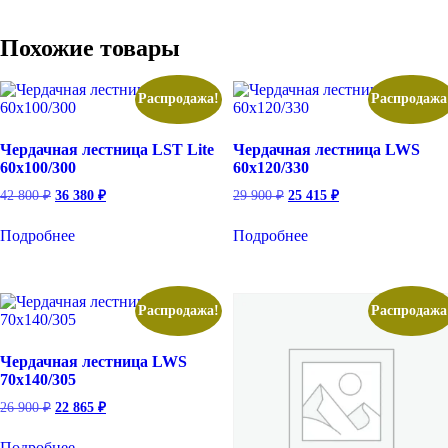
Похожие товары
Распродажа!
Распродажа
Чердачная лестница LST Lite
Чердачная лестница LWS
60х100/300
60х120/330
Первоначальная
Текущая
Первоначальная
Текущая
42 800
₽
36 380
₽
29 900
₽
25 415
₽
цена
цена:
цена
цена:
составляла
36
составляла
25
Подробнее
Подробнее
42
29
380 ₽.
415 ₽.
800 ₽.
900 ₽.
Распродажа!
Распродажа
Чердачная лестница LWS
70х140/305
Первоначальная
Текущая
26 900
₽
22 865
₽
цена
цена:
составляла
22
Подробнее