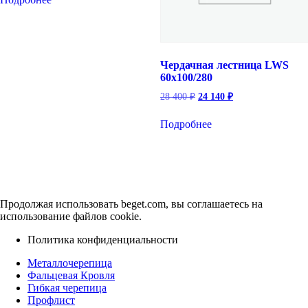
26
865 ₽.
900 ₽.
Чердачная лестница LWS
60х100/280
Первоначальная
Текущая
28 400
₽
24 140
₽
цена
цена:
составляла
24
Подробнее
28
140 ₽.
400 ₽.
Продолжая использовать beget.com, вы соглашаетесь на
использование файлов cookie.
Политика конфиденциальности
Металлочерепица
Фальцевая Кровля
Гибкая черепица
Профлист