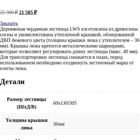
Первоначальная
Текущая
25 300
₽
21 505
₽
цена
цена:
составляла
21
Заказать
25
Деревянная чердачная лестница LWS изготовлена из древесины
505 ₽.
сосны и укомплектована утепленной крышкой, облицованной
300 ₽.
ДВП бежевого цвета (толщина крышки люка с утеплителем – 36
мм). Крышка люка крепится металлическими шарнирами,
которые позволяют регулировать длину лестницы (макс. 40 мм).
Для транспортировки лестница снижается в пазах, перед
использованием необходимо отодвинуть лестничный марш от
плиты люка.
Детали
Размер лестницы
60х130/305
(ШхД/В)
Толщина крышки
36мм
люка