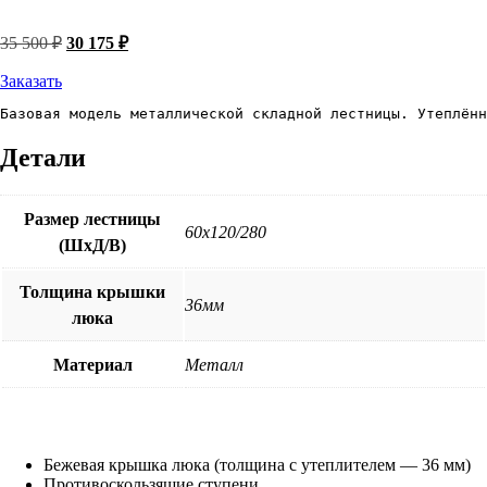
Первоначальная
Текущая
35 500
₽
30 175
₽
цена
цена:
составляла
30
Заказать
35
175 ₽.
Базовая модель металлической складной лестницы. Утеплённ
500 ₽.
Детали
Размер лестницы
60х120/280
(ШхД/В)
Толщина крышки
36мм
люка
Материал
Металл
Бежевая крышка люка (толщина с утеплителем — 36 мм)
Противоскользящие ступени