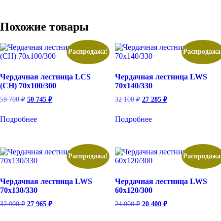
Похожие товары
Распродажа!
Распродажа
Чердачная лестница LCS
Чердачная лестница LWS
(CH) 70х100/300
70х140/330
Первоначальная
Текущая
Первоначальная
Текущая
59 700
₽
50 745
₽
32 100
₽
27 285
₽
цена
цена:
цена
цена:
составляла
50
составляла
27
Подробнее
Подробнее
59
32
745 ₽.
285 ₽.
700 ₽.
100 ₽.
Распродажа!
Распродажа
Чердачная лестница LWS
Чердачная лестница LWS
70х130/330
60х120/300
Первоначальная
Текущая
Первоначальная
Текущая
32 900
₽
27 965
₽
24 000
₽
20 400
₽
цена
цена:
цена
цена:
составляла
27
составляла
20